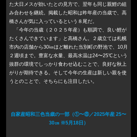
た大日メスが効いたとの見方で、翌年も同じ親鯉の組
み合わせを継続。掲載した昭和は昨年産の当歳で、高
橋さんが気に入っているという８尾だ。
「今年の当歳（２０２５年産）も順調で、良い鯉が
たくさんできています」と高橋さん。２歳立ては札幌
市内の店舗から30㎞ほど離れた当別町の野池で、10月
２週頃まで。豊富な水量、最高水温は24〜25℃という
抜群の環境でしっかり食わせ込むことで、良好な秋上
がりが期待できる。そして今年の生産は新しい親を使
うとのことで、そちらにも注目したい。
自家産昭和三色当歳の一部（①〜⑧／2025年産 25〜
30㎝ ※5月18日）