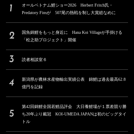
オールベトナム鯉ショー2026 Herbert Fritch氏・
Predatory Finsが 507尾の熱戦を制し大賞総なめに
国魚錦鯉をもっと身近に Hana Koi Villageが手掛ける
「松之助プロジェクト」開催
読者相談室６
新潟県が農林水産物輸出実績公表 錦鯉は過去最高62.8
億円を記録
第42回錦鯉全国若鯉品評会 大日養鯉場が１票差競り勝
ち20年ぶり戴冠 KOI-UMEDA JAPANは初のビッグタイ
トル