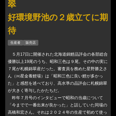
翠
好環境野池の２歳立てに期
待
生産者
販売店
５月17日に開催された北海道錦鯉品評会の各部総合
優勝以上19尾のうち、昭和三色は９尾。その中の実に
７尾が札幌錦翠産だった。審査員を務めた星野勝之さ
ん（㈲星金養鯉場）は「昭和三色に良い鯉が多かっ
た」と感想を述べており、高水準の品評会に札幌錦翠
が大きく寄与したかたちだ。
昨年７月号のインタビューで昭和の当歳について
「今までで一番出来が良かった」と話していた同場の
高橋和宏さん。それは２０２４年の生産で初めて使っ