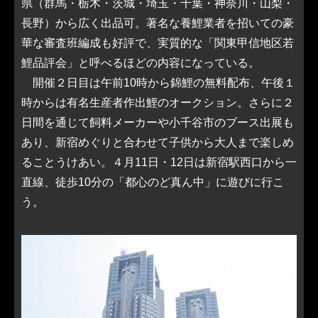
県（群馬・栃木・茨城・埼玉・千葉・神奈川・山梨・
長野）から広く出品可。著名な養鯉業者を招いての豪
華な審査班編成も好評で、実質的な「関東甲信地区若
鯉品評会」と呼べるほどの内容になっている。
開催２日目は午前10時から錦鯉の無料配布、午後１
時からは有名生産者作出鯉のオークション。さらに２
日間を通じて飼料メーカーや小千谷市のブース出展も
あり、新宿めぐりと合わせて子供から大人まで楽しめ
ることうけあい。４月11日・12日は新宿駅西口から一
直線、徒歩10分の「都心のど真ん中」に遊びに行こ
う。