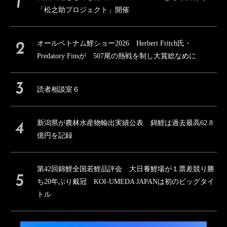
「松之助プロジェクト」開催
オールベトナム鯉ショー2026 Herbert Fritch氏・
Predatory Finsが 507尾の熱戦を制し大賞総なめに
読者相談室６
新潟県が農林水産物輸出実績公表 錦鯉は過去最高62.8
億円を記録
第42回錦鯉全国若鯉品評会 大日養鯉場が１票差競り勝
ち20年ぶり戴冠 KOI-UMEDA JAPANは初のビッグタイ
トル