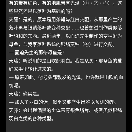
有的带有红色，有的地肌带有光泽（①・②・③）。这
些果然还是以落叶为基础的吗？
天藤：是的。原本是用茶鲤与红白交配，从那里产生的
落叶再与银鳞落叶或变种交配……也曾想过制作类似落
叶昭和的东西。最近两年，以面迫先生制作的变种鲤为
母鱼，与我家落叶系统的银鳞变种（④）进行交配。
― 面迫先生的那条母鱼是？
天藤：听说用的是山吹配羽白。我是从买下那条鱼的爱
好家手里转让过来的。
― 原来如此。②号头部散发的光泽，也许就是山吹的血
统呢。
天藤：确实是。
― 加入了羽白的话，似乎又能产生出难以预测的鲤。
天藤：会出现偏黑的个体带有银色鳞片、或者类似银鳞
羽白之类的各种类型。