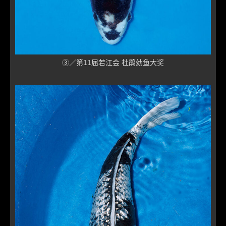
③／第11届若江会 杜鹃幼鱼大奖