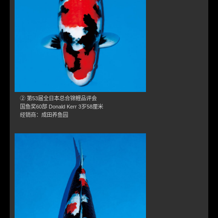
② 第53届全日本总合锦鲤品评会
国鱼奖60部 Donald Kerr 3岁58厘米
经销商：成田养鱼园