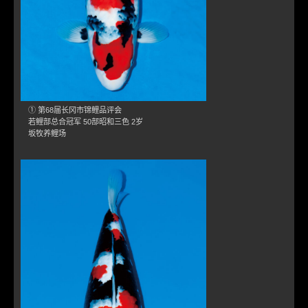
① 第68届长冈市锦鲤品评会
若鲤部总合冠军 50部昭和三色 2岁
坂牧养鲤场