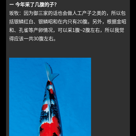
ー 今年采了几腹的子？
坂牧：因为御三家的话也会做人工产子之类的，所以包
括银鳞红白、银鳞昭和在内只有20腹。另外，根据金昭
和、孔雀等产卵情况，可以采1腹~2腹左右，所以我觉
得应该一共30腹左右。