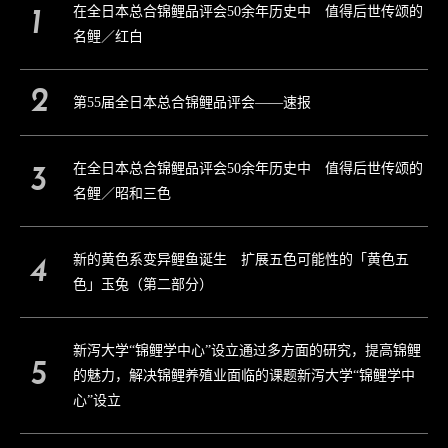
在全日本总合锦鲤品评会50余年历史中 值得后世传颂的
名鲤／红白
第55届全日本总合锦鲤品评会——速报
在全日本总合锦鲤品评会50余年历史中 值得后世传颂的
名鲤／昭和三色
新的黄色系变异鲤鱼诞生 扩展五色可能性的「黄色五
色」玉兔（第二部分）
新泻大学“锦鲤学中心”设立通过多方面的研究，提高锦鲤
的魅力，解决锦鲤养殖业面临的课题新泻大学“锦鲤学中
心”设立