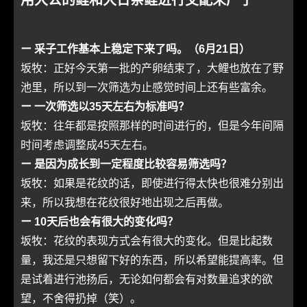
ー 采子工作基本上稳定下来了吗。（6月21日）
坂牧：正好今天第一批的产卵结束了，大鲤也放在了野
池里，所以到一次筛选为止感觉时间上还有些富余。
ー 一次筛选以35天左右为标准吗？
坂牧：往年都是按照那样的时间进行的，但是今年间隔
时间考虑调整成45天左右。
ー 是因为成长到一定程度比较容易筛选吗？
坂牧：如果是花纹的话，即使进行得太快也很难分别出
来，所以我想在花纹很好地出现之后再做。
ー 10天后也会有很大的变化吗？
坂牧：花纹的表现方式会有很大的变化。但是比起数
量，我还是只想留下好的东西，所以希望能提高率。但
是试着进行池扬后，无论如何都会有对数量追求的欲
望，不舍得扔掉（笑）。