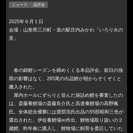
ニュース
品評会
2025年６月１日
会場：山形県三川町・道の駅庄内みかわ「いろり火の
里」
春の錦鯉シーズンを締めくくる本品評会。前日の強
雨の影響はなく、265尾の出品鯉が朝からぞくぞくと
搬入された。
屋内ホールにずらりと並んだ袋詰め鯉を審査したの
は、斎藤養鯉場の斎藤良介氏と高達養鯉場の高野颯
氏。全体総合優勝には渡部浩氏出品の55部昭和三色が
選出された。伊佐養鯉場㈱作出、鯉牧場取り扱いの２
歳鯉。昨年春に購入し、鯉牧場に飼育を委託していた