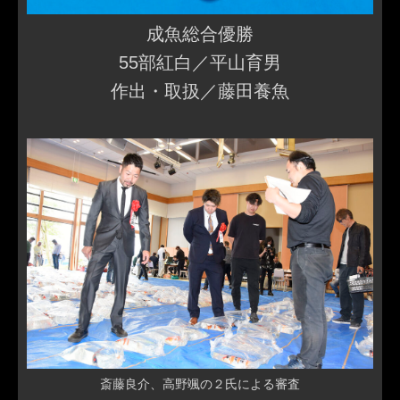
成魚総合優勝
55部紅白／平山育男
作出・取扱／藤田養魚
斎藤良介、高野颯の２氏による審査