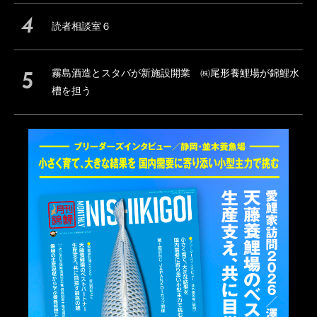
読者相談室６
霧島酒造とスタバが新施設開業 ㈱尾形養鯉場が錦鯉水
槽を担う