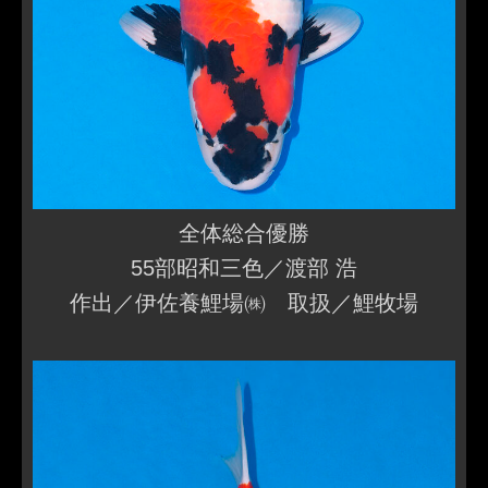
全体総合優勝
55部昭和三色／渡部 浩
作出／伊佐養鯉場㈱ 取扱／鯉牧場