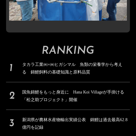
RANKING
タカラ工業㈱×㈱ヒガシマル 魚類の栄養学から考え
る 錦鯉飼料の基礎知識と原料品質
国魚錦鯉をもっと身近に Hana Koi Villageが手掛ける
「松之助プロジェクト」開催
新潟県が農林水産物輸出実績公表 錦鯉は過去最高62.8
億円を記録