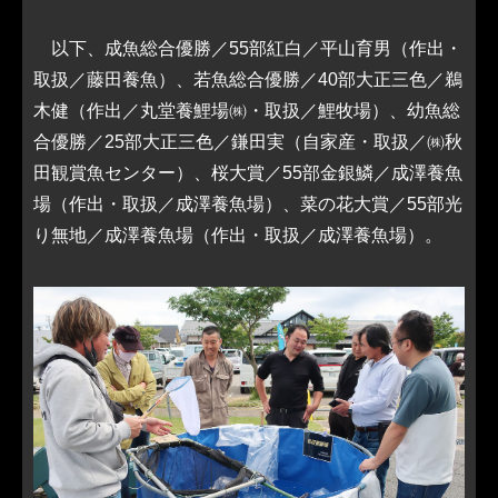
以下、成魚総合優勝／55部紅白／平山育男（作出・
取扱／藤田養魚）、若魚総合優勝／40部大正三色／鵜
木健（作出／丸堂養鯉場㈱・取扱／鯉牧場）、幼魚総
合優勝／25部大正三色／鎌田実（自家産・取扱／㈱秋
田観賞魚センター）、桜大賞／55部金銀鱗／成澤養魚
場（作出・取扱／成澤養魚場）、菜の花大賞／55部光
り無地／成澤養魚場（作出・取扱／成澤養魚場）。