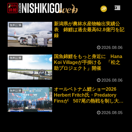
pickup
JP
新潟県が農林水産物輸出実績公
無料記事
表 錦鯉は過去最高62.8億円を記
録
2026.08.06
国魚錦鯉をもっと身近に Hana
無料記事
Koi Villageが手掛ける 「松之
助プロジェクト」開催
2026.08.06
オールベトナム鯉ショー2026
無料記事
Herbert Fritch氏・Predatory
Finsが 507尾の熱戦を制し大賞
総なめに
2026.08.05