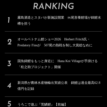
RANKING
霧島酒造とスタバが新施設開業 ㈱尾形養鯉場が錦鯉水
槽を担う
オールベトナム鯉ショー2026 Herbert Fritch氏・
Predatory Finsが 507尾の熱戦を制し大賞総なめに
国魚錦鯉をもっと身近に Hana Koi Villageが手掛ける
「松之助プロジェクト」開催
新潟県が農林水産物輸出実績公表 錦鯉は過去最高62.8
億円を記録
うろこで遊ぶ『荒鱗鯉』【前編】